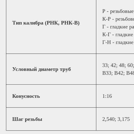
Р - резьбовы
К-Р - резьбо
Тип калибра (РНК, РНК-В)
Г - гладкие р
К-Г - гладки
Г-Н - гладки
33; 42; 48; 60
Условный диаметр труб
В33; В42; В4
Конусность
1:16
Шаг резьбы
2,540; 3,175