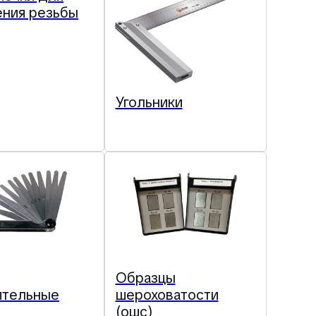
ния резьбы
Угольники
Образцы
ительные
шероховатости
(ошс)