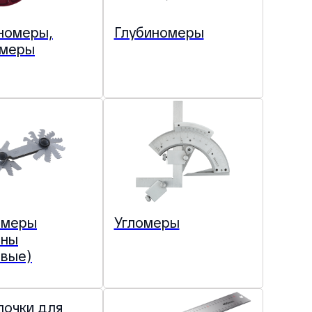
номеры,
Глубиномеры
омеры
омеры
Угломеры
оны
овые)
лочки для