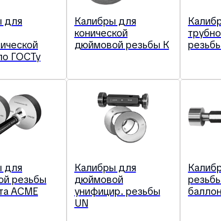
 для
Калибры для
Калиб
конической
трубно
ической
дюймовой резьбы К
резьбы
по ГОСТу
 для
Калибры для
Калибр
ой резьбы
дюймовой
резьбы
та ACME
унифицир. резьбы
баллон
UN