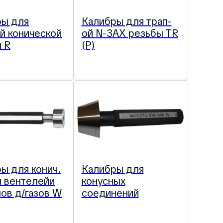
ры для
Калибры для трап-
й конической
ой N-ЗАХ резьбы TR
 R
(P)
ы для конич.
Калибры для
 вентелейи
конусных
ов д/газов W
соединений