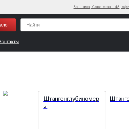
Балашиха, Советская - 46, офи
алог
Контакты
Штангенглубиномер
Штанг
ы