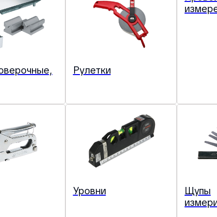
измере
оверочные,
Рулетки
Уровни
Щупы
измер