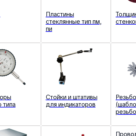
и
Пластины
Толщи
стеклянные тип пм,
стенк
пи
торы
Стойки и штативы
Резьб
о типа
для индикаторов
(шабл
резьб
Прово