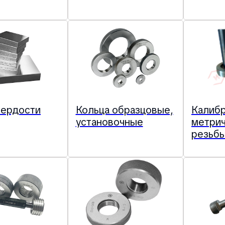
вердости
Кольца образцовые,
Калиб
установочные
метри
резьбы