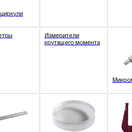
циркули
етры
Измерители
крутящего момента
Микро