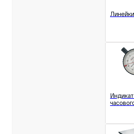
Линейк
Индика
часовог