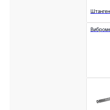
Штанген
Вибром