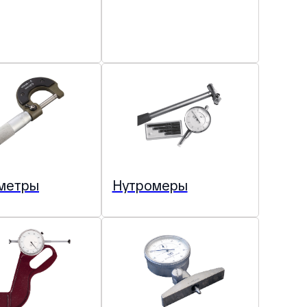
метры
Нутромеры