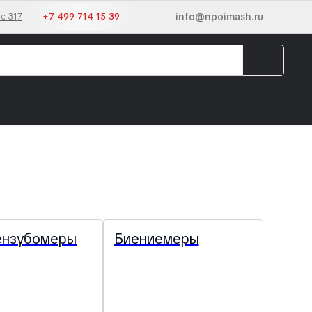
info@npoimash.ru
+7 499 714 15 39
с 31
7
ензубомеры
Биениемеры