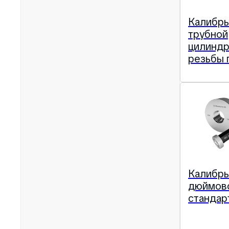
Калибры
трубной
цилиндр
резьбы 
Калибры
дюймов
стандар