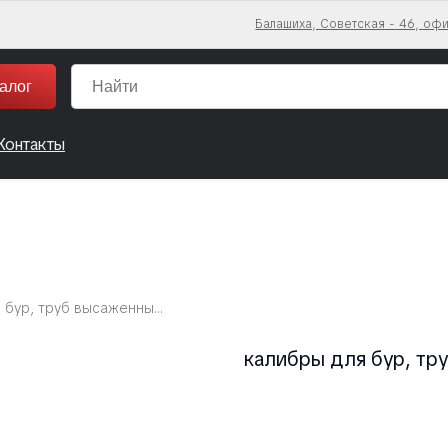
Балашиха, Советская - 46, офи
алог
Контакты
калибры для бур, труб высаженные рбн (в), гбн (в)
калибры для бур, тру