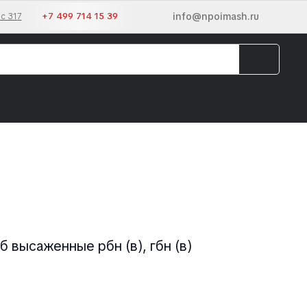
info@npoimash.ru
+7 499 714 15 39
с 31
7
б высаженные рбн (в), гбн (в)