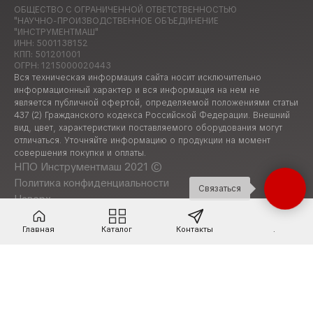
ОБЩЕСТВО С ОГРАНИЧЕННОЙ ОТВЕТСТВЕННОСТЬЮ
"НАУЧНО-ПРОИЗВОДСТВЕННОЕ ОБЪЕДИНЕНИЕ
"ИНСТРУМЕНТМАШ"
ИНН: 5001138152
КПП: 501201001
ОГРН: 1215000020443
Вся техническая информация сайта носит исключительно
информационный характер и вся информация на нем не
является публичной офертой, определяемой положениями статьи
437 (2) Гражданского кодекса Российской Федерации. Внешний
вид, цвет, характеристики поставляемого оборудования могут
отличаться. Уточняйте информацию о продукции на момент
совершения покупки и оплаты.
НПО Инструментмаш 2021 ©
Политика конфиденциальности
Связаться
Наверх
Главная
Каталог
Контакты
.
Код должен присутствовать на всех стра