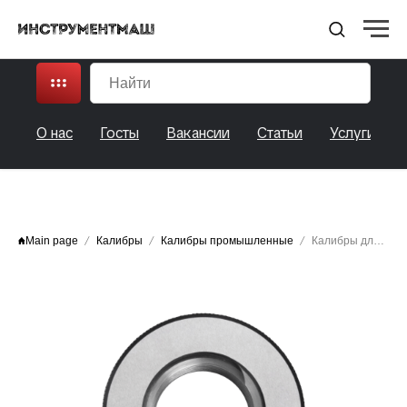
НПО ИНСТРУМЕНТМАШ
О нас
Госты
Вакансии
Статьи
Услуги
Main page
Калибры
Калибры промышленные
Калибры для трап-ой N-ЗАХ резьбы TR (P)