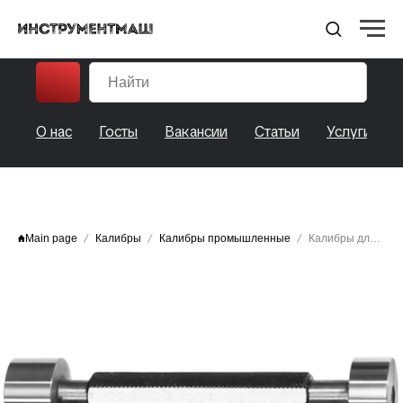
НПО ИНСТРУМЕНТМАШ
О нас
Госты
Вакансии
Статьи
Услуги
Main page
Калибры
Калибры промышленные
Калибры для конич. резьбы вентелейи баллонов д/газов W