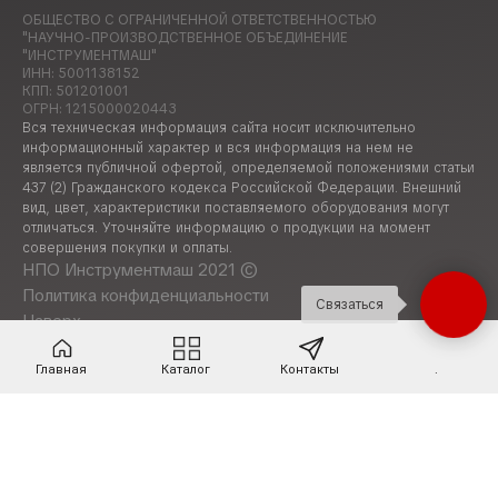
ОБЩЕСТВО С ОГРАНИЧЕННОЙ ОТВЕТСТВЕННОСТЬЮ
"НАУЧНО-ПРОИЗВОДСТВЕННОЕ ОБЪЕДИНЕНИЕ
"ИНСТРУМЕНТМАШ"
ИНН: 5001138152
КПП: 501201001
ОГРН: 1215000020443
Вся техническая информация сайта носит исключительно
информационный характер и вся информация на нем не
является публичной офертой, определяемой положениями статьи
437 (2) Гражданского кодекса Российской Федерации. Внешний
вид, цвет, характеристики поставляемого оборудования могут
отличаться. Уточняйте информацию о продукции на момент
совершения покупки и оплаты.
НПО Инструментмаш 2021 ©
Политика конфиденциальности
Связаться
Наверх
Главная
Каталог
Контакты
.
Код должен присутствовать на всех стра